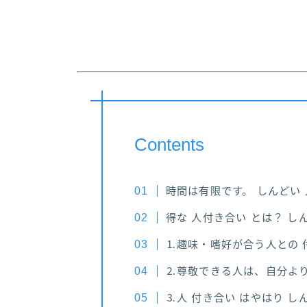
Contents
時間は有限です。 しんどい
得な 人付き合い とは？ し
⒈趣味・嗜好が合う人との 
⒉尊敬できる人は、自分よ
⒊人 付き合い はやはり し