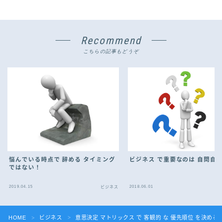
Recommend
こちらの記事もどうぞ
悩んでいる時点で 辞める タイミング
ビジネス で重要なのは 自問自答
ではない！
2019.04.15
2018.06.01
ビジネス
HOME
ビジネス
意思決定 マトリックス で 客観的 な 優先順位 を決める
＞
＞