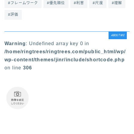
#フレームワーク
#優先順位
#利害
#尺度
#理解
#評価
ABOUT ME
Warning
: Undefined array key 0 in
/home/ringtrees/ringtrees.com/public_html/wp/
wp-content/themes/jinr/include/shortcode.php
on line
306