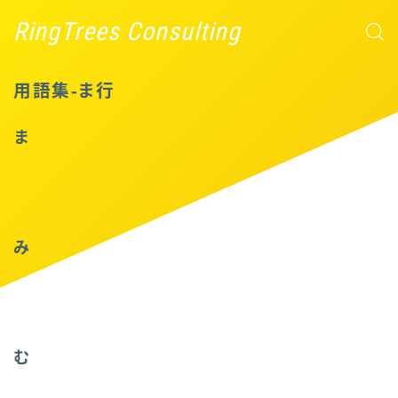
RingTrees Consulting
用語集-ま行
ま
み
む