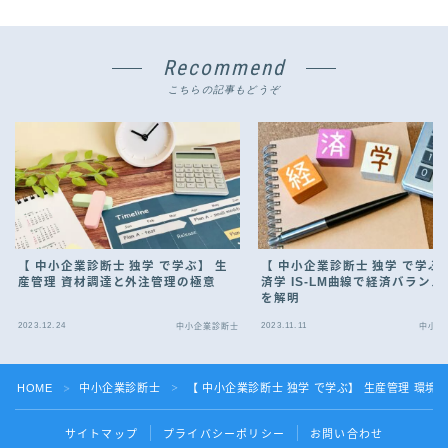
Recommend
こちらの記事もどうぞ
【 中小企業診断士 独学 で学ぶ】 生
【 中小企業診断士 独学 で学ぶ
産管理 資材調達と外注管理の極意
済学 IS-LM曲線で経済バランス
を解明
2023.12.24
2023.11.11
中小企業診断士
中小企
HOME
中小企業診断士
【 中小企業診断士 独学 で学ぶ】 生産管理 環境 
＞
＞
サイトマップ
プライバシーポリシー
お問い合わせ