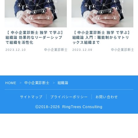
【 中小企業診断士 独学 で学ぶ】
【 中小企業診断士 独学 で学ぶ】
組織論 効果的なリーダーシップ
組織論 入門：職能制からマトリ
で組織を活性化
ックス組織まで
2023.12.10
中小企業診断士
2023.12.09
中小企業診断士
HOME
中小企業診断士
組織論
＞
＞
サイトマップ
プライバシーポリシー
お問い合わせ
2018–2026 RingTrees Consulting