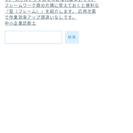
フレームワーク
頭の片隅に覚えておくと便利な
『型（フレーム）』を紹介します。 応用次第
で作業効率アップ間違いなしです。
中小企業診断士
検索