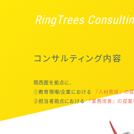
RingTrees Consulti
コンサルティング内容
関西圏を拠点に、
①教育現場/企業における
『人材育成』の
②担当者視点における
『業務改善』の提案