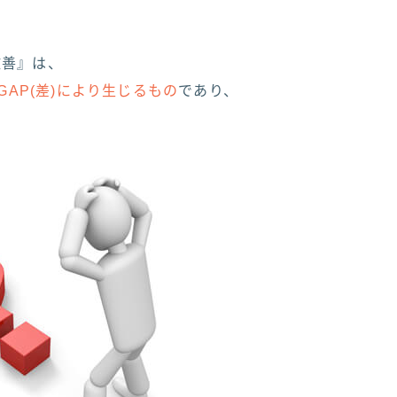
務改善』は、
GAP(差)により生じるもの
であり、