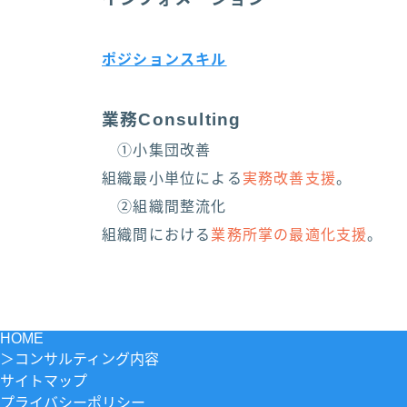
ポジションスキル
業務Consulting
①小集団改善
組織最小単位による
実務改善支援
。
②組織間整流化
組織間における
業務所掌の最適化支援
。
HOME
＞
コンサルティング内容
サイトマップ
プライバシーポリシー