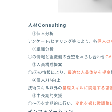
人材Consulting
①個人分析
アンケート/ヒヤリング等により、各
個人の
②組織分析
①の情報と組織側の要望を照らし合わせ
G
③人員構成提案
①/②の情報により、
最適な人員体制を提案
④個人ｽｷﾙ向上
技術スキル以外の
基礎スキルに関連する講
⑤中長期的支援
①～⑤を定期的に行い、
変化を感じ微調整
インフォメーション