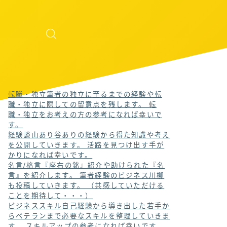
転職・独立
筆者の独立に至るまでの経験や転
職・独立に際しての留意点を残します。 転
職・独立をお考えの方の参考になれば幸いで
す。
経験談
山あり谷ありの経験から得た知識や考え
を公開していきます。 活路を見つけ出す手が
かりになれば幸いです。
名言/格言
『座右の銘』紹介や助けられた『名
言』を紹介します。 筆者経験のビジネス川柳
も投稿していきます。 （共感していただける
ことを期待して・・・）
ビジネススキル
自己経験から導き出した若手か
らベテランまで必要なスキルを整理していきま
す。 スキルアップの参考になれば幸いです。