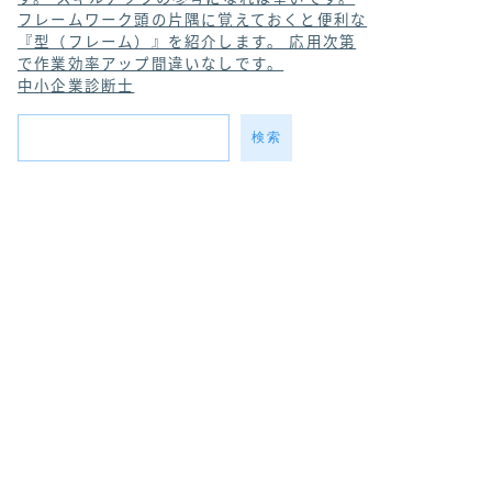
フレームワーク
頭の片隅に覚えておくと便利な
『型（フレーム）』を紹介します。 応用次第
で作業効率アップ間違いなしです。
中小企業診断士
検索