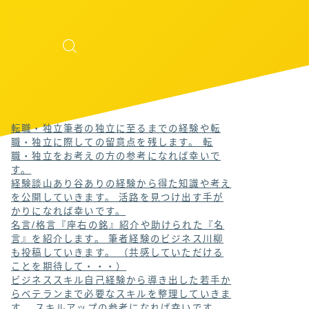
転職・独立
筆者の独立に至るまでの経験や転
職・独立に際しての留意点を残します。 転
職・独立をお考えの方の参考になれば幸いで
す。
経験談
山あり谷ありの経験から得た知識や考え
を公開していきます。 活路を見つけ出す手が
かりになれば幸いです。
名言/格言
『座右の銘』紹介や助けられた『名
言』を紹介します。 筆者経験のビジネス川柳
も投稿していきます。 （共感していただける
ことを期待して・・・）
ビジネススキル
自己経験から導き出した若手か
らベテランまで必要なスキルを整理していきま
す。 スキルアップの参考になれば幸いです。