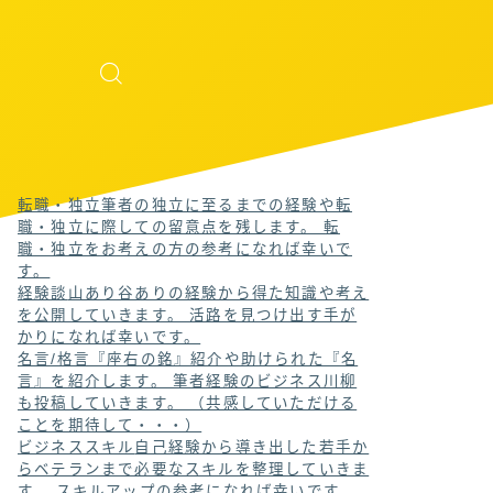
転職・独立
筆者の独立に至るまでの経験や転
職・独立に際しての留意点を残します。 転
職・独立をお考えの方の参考になれば幸いで
す。
経験談
山あり谷ありの経験から得た知識や考え
を公開していきます。 活路を見つけ出す手が
かりになれば幸いです。
名言/格言
『座右の銘』紹介や助けられた『名
言』を紹介します。 筆者経験のビジネス川柳
も投稿していきます。 （共感していただける
ことを期待して・・・）
ビジネススキル
自己経験から導き出した若手か
らベテランまで必要なスキルを整理していきま
す。 スキルアップの参考になれば幸いです。