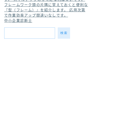
フレームワーク
頭の片隅に覚えておくと便利な
『型（フレーム）』を紹介します。 応用次第
で作業効率アップ間違いなしです。
中小企業診断士
検索